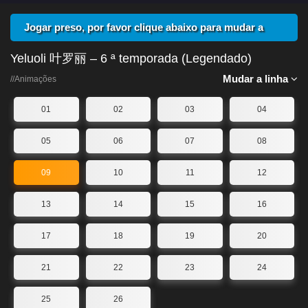
Jogar preso, por favor clique abaixo para mudar a
linha
Yeluoli 叶罗丽 – 6 ª temporada (Legendado)
Mudar a linha
//Animações
01
02
03
04
05
06
07
08
09
10
11
12
13
14
15
16
17
18
19
20
21
22
23
24
25
26