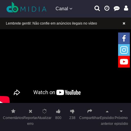
Canal
A tocar：Yeluoli 叶罗丽 – 6 ª temporada (Legendado)-09
Lembrete gentil: Se a reprodução estiver presa, mude a linha para jogar
Lembrete gentil: Não confie em anúncios ilegais no vídeo
A tocar：Yeluoli 叶罗丽 – 6 ª temporada (Legendado)-09
Lembrete gentil: Se a reprodução estiver presa, mude a linha para jogar
Lembrete gentil: Não confie em anúncios ilegais no vídeo
Comentários
Reportar
Atualizar
800
238
Compartilhar
Episódio
Próximo
erro
anterior
episódio