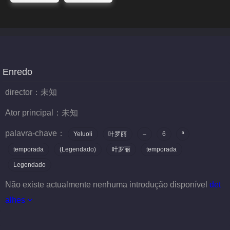
Enredo
director：
未知
Ator principal：
未知
palavra-chave：
Yeluoli
叶罗丽
–
6
ª
temporada
(Legendado)
叶罗丽
temporada
Legendado
Não existe actualmente nenhuma introdução disponível
det
alhes