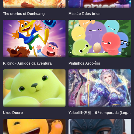
The stories of Dunhuang
Missão Z dos brics
P. King - Amigos da aventura
Pintinhos Arco-íris
Urso Dooro
Yeluoli 叶罗丽 – 9 ª temporada (Legendado)