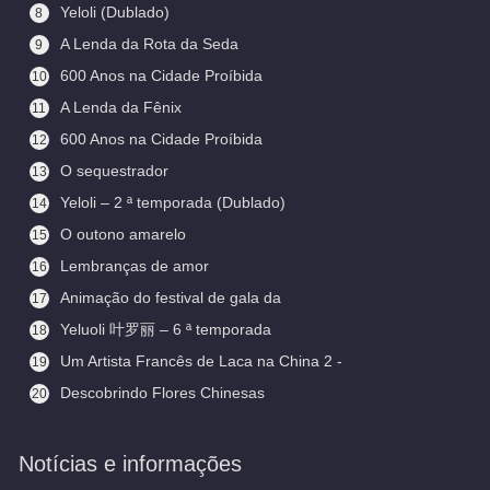
Yeloli (Dublado)
8
A Lenda da Rota da Seda
9
600 Anos na Cidade Proíbida
10
(Legendado)
A Lenda da Fênix
11
600 Anos na Cidade Proíbida
12
O sequestrador
13
Yeloli – 2 ª temporada (Dublado)
14
O outono amarelo
15
Lembranças de amor
16
Animação do festival de gala da
17
primavera
Yeluoli 叶罗丽 – 6 ª temporada
18
(Legendado)
Um Artista Francês de Laca na China 2 -
19
Aceitando Aprendizes
Descobrindo Flores Chinesas
20
(Legendado)
Notícias e informações