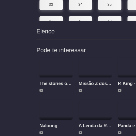
33
34
35
41
42
43
Elenco
49
50
51
Pode te interessar
The stories of Dunhuang
Missão Z dos brics
Naloong
A Lenda da Rota da Seda