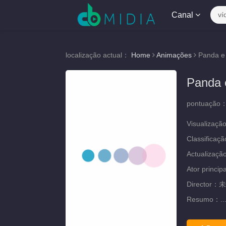
Canal
ví
localização actual：
Home
Animações
Panda e
Panda 
pontuação
Visualizaçã
Classificaç
Actualizaç
Ator princip
Director：
未
Resumo：
..