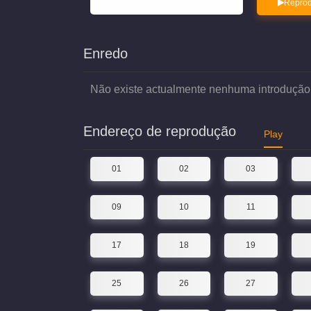
Reprod
Enredo
Não existe actualmente nenhuma introdução
Endereço de reprodução
Play
01
02
03
09
10
11
17
18
19
25
26
27