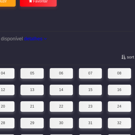
uzir
Favoritar
 disponível
detalhes
sort
04
05
06
07
08
12
13
14
15
16
20
21
22
23
24
28
29
30
31
32