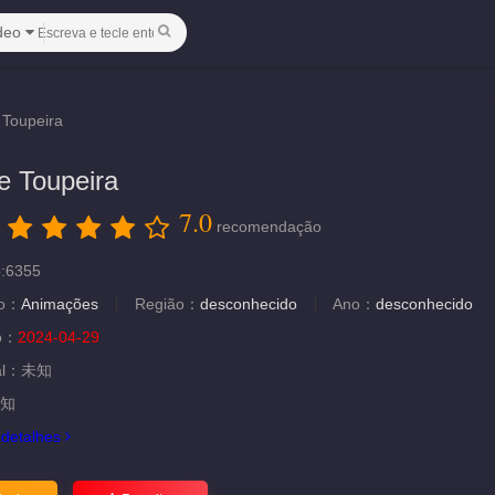
deo
 Toupeira
e Toupeira
7.0
：
recomendação
o:6355
ão：
Animações
Região：
desconhecido
Ano：
desconhecido
ão：
2024-04-29
al：
未知
知
.
detalhes