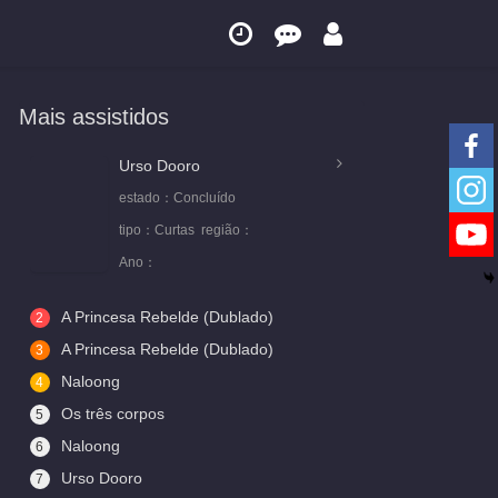
Mais assistidos
Urso Dooro
estado：
Concluído
tipo：
Curtas
região：
Ano：
A Princesa Rebelde (Dublado)
2
A Princesa Rebelde (Dublado)
3
Naloong
4
Os três corpos
5
Naloong
6
Urso Dooro
7