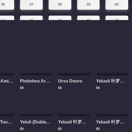
36
37
38
39
40
44
45
46
47
48
52
P. King - Amigos da aventura
Pintinhos Arco-íris
Urso Dooro
Yeluoli 叶罗丽 – 9 ª temporada (Legendado)
Panda e Toupeira
Yeloli (Dublado)
Yeluoli 叶罗丽 – 1 ª temporada (Legendado)
Yeluoli 叶罗丽 – 8 ª temporada (Legendado)