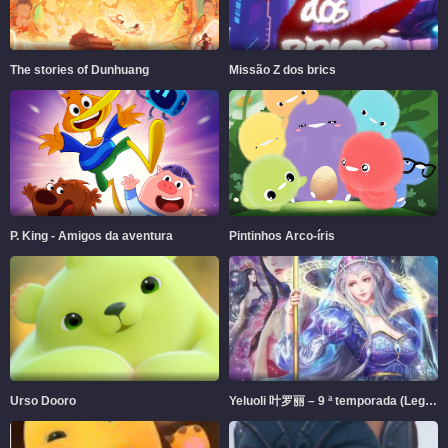
The stories of Dunhuang
Missão Z dos brics
P. King - Amigos da aventura
Pintinhos Arco-íris
Urso Dooro
Yeluoli 叶罗丽 – 9 ª temporada (Legendado)