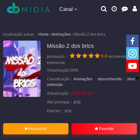
Canal
localização actual：
Home
Animações
Missão Z dos brics
Missão Z dos brics
9.0
pontuação：
recomendar
fortemente
Visualização:2999
Classificação：
Animações
desconhecido
desc
onhecido
Actualização：
2025-07-12
Ator principal：
未知
Director：
未知
Reproduzir
Favoritar