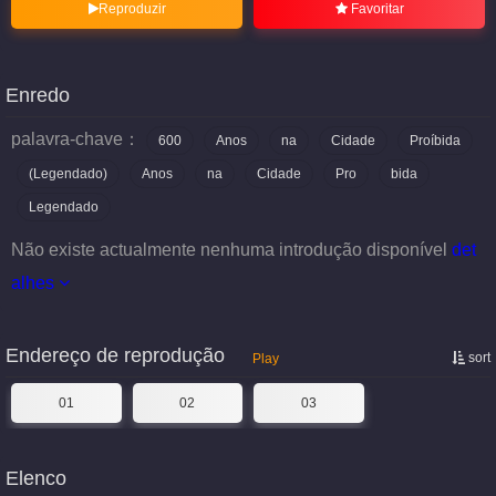
Reproduzir
Favoritar
Enredo
palavra-chave：
600
Anos
na
Cidade
Proíbida
(Legendado)
Anos
na
Cidade
Pro
bida
Legendado
Não existe actualmente nenhuma introdução disponível
det
alhes
Endereço de reprodução
sort
Play
01
02
03
Elenco