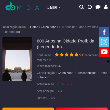
Canal
localização actual：
Home
China Zone
600 Anos na Cidade Proíbida
(Legendado)
600 Anos na Cidade Proíbida
(Legendado)
9.0
pontuação：
recomendar
fortemente
Visualização:10329
Classificação：
China Zone
desconhecido
desc
onhecido
Actualização：
2025-07-12
Ator principal：
未知
Director：
未知