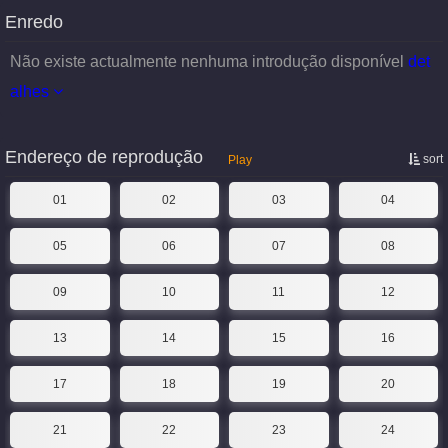
Enredo
Não existe actualmente nenhuma introdução disponível
det
alhes
Endereço de reprodução
sort
Play
01
02
03
04
05
06
07
08
09
10
11
12
13
14
15
16
17
18
19
20
21
22
23
24