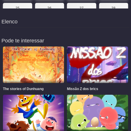
25
26
27
28
Elenco
29
30
31
32
33
34
35
36
Pode te interessar
37
38
39
40
41
42
43
44
45
46
47
48
49
50
51
52
The stories of Dunhuang
Missão Z dos brics
53
54
55
56
57
58
59
60
61
62
63
64