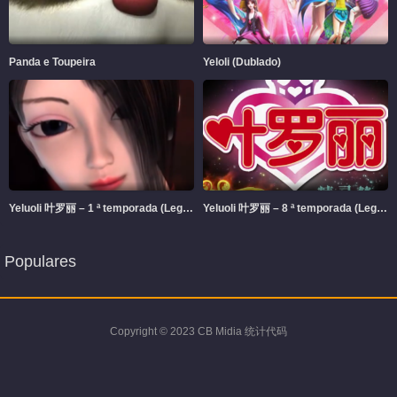
101
102
103
104
105
106
107
108
Panda e Toupeira
Yeloli (Dublado)
109
110
111
112
113
114
115
116
117
118
119
120
Yeluoli 叶罗丽 – 1 ª temporada (Legendado)
Yeluoli 叶罗丽 – 8 ª temporada (Legendado)
121
122
123
124
125
126
127
128
Populares
129
130
131
132
133
134
135
136
Copyright © 2023 CB Midia 统计代码
137
138
139
140