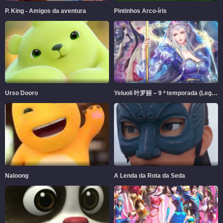
P. King - Amigos da aventura
Pintinhos Arco-íris
65
66
67
68
69
70
71
72
73
74
75
76
77
78
79
80
Urso Dooro
Yeluoli 叶罗丽 – 9 ª temporada (Legendado)
81
82
83
84
85
86
87
88
89
90
91
92
Naloong
A Lenda da Rota da Seda
93
94
95
96
97
98
99
100