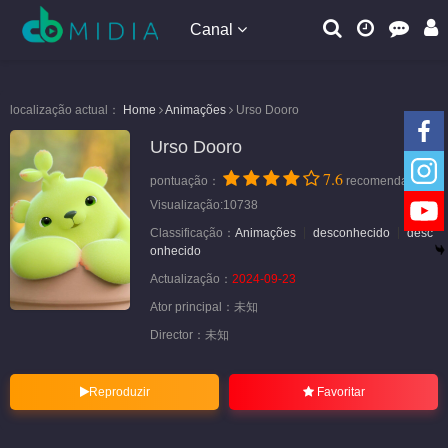
Canal
localização actual：
Home
Animações
Urso Dooro
Urso Dooro
7.6
pontuação：
recomendação
Visualização:10738
Classificação：
Animações
desconhecido
desc
onhecido
Actualização：
2024-09-23
Ator principal：
未知
Director：
未知
Reproduzir
Favoritar