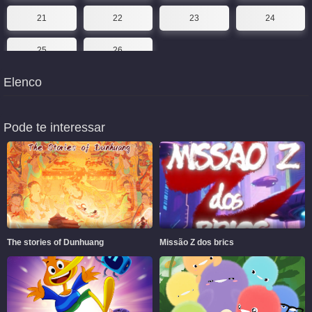
21
22
23
24
25
26
Elenco
Pode te interessar
The stories of Dunhuang
Missão Z dos brics