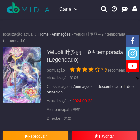
Canal
localização actual：
Home
Animações
Yeluoli 叶罗丽 – 9 ª temporada
(Legendado)
Yeluoli 叶罗丽 – 9 ª temporada
(Legendado)
7.5
pontuação：
recomendação
Visualização:8106
Classificação：
Animações
desconhecido
desc
onhecido
Actualização：
2024-09-23
Ator principal：
未知
Director：
未知
Reproduzir
Favoritar