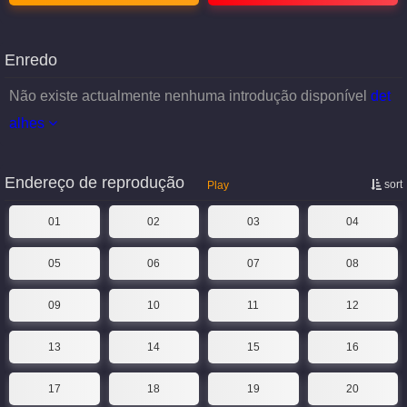
Enredo
Não existe actualmente nenhuma introdução disponível
det
alhes
Endereço de reprodução
sort
Play
01
02
03
04
05
06
07
08
09
10
11
12
13
14
15
16
17
18
19
20