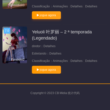
Episódio03
Classificação：
Animações
Detalhes
Detalhes
jogue agora
7.0
Yeluoli 叶罗丽 – 2 ª temporada
(Legendado)
diretor：
Detalhes
Estrelando：
Detalhes
Episódio2
Classificação：
Animações
Detalhes
Detalhes
jogue agora
Copyright © 2023 CB Midia 统计代码