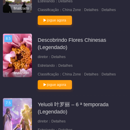
Estrelando：
Detalhes
finalizado
Classificação：
China Zone
Detalhes
Detalhes
jogue agora
8.5
Descobrindo Flores Chinesas
(Legendado)
diretor：
Detalhes
Estrelando：
Detalhes
finalizado
Classificação：
China Zone
Detalhes
Detalhes
jogue agora
7.5
Yeluoli 叶罗丽 – 6 ª temporada
(Legendado)
diretor：
Detalhes