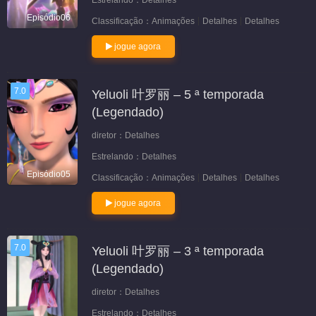
Estrelando：
Detalhes
Episódio06
Classificação：
Animações
Detalhes
Detalhes
jogue agora
7.0
Yeluoli 叶罗丽 – 5 ª temporada
(Legendado)
diretor：
Detalhes
Estrelando：
Detalhes
Episódio05
Classificação：
Animações
Detalhes
Detalhes
jogue agora
7.0
Yeluoli 叶罗丽 – 3 ª temporada
(Legendado)
diretor：
Detalhes
Estrelando：
Detalhes