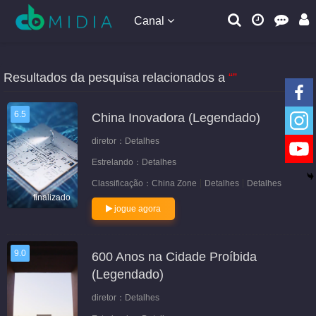
Canal
Resultados da pesquisa relacionados a
“”
6.5
China Inovadora (Legendado)
diretor：
Detalhes
Estrelando：
Detalhes
Classificação：
China Zone
Detalhes
Detalhes
finalizado
jogue agora
9.0
600 Anos na Cidade Proíbida
(Legendado)
diretor：
Detalhes