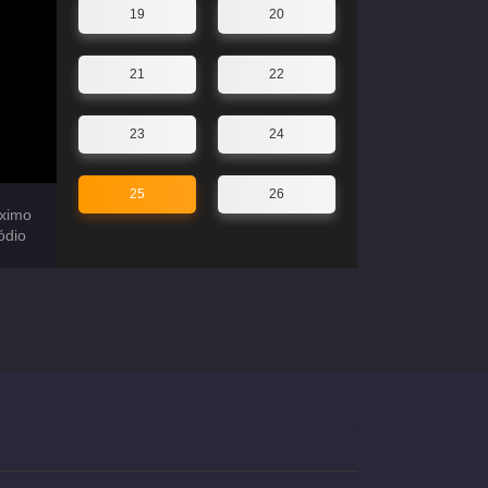
19
20
21
22
23
24
25
26
ximo
ódio