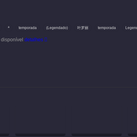
ª
temporada
(Legendado)
叶罗丽
temporada
Legen
 disponível
detalhes