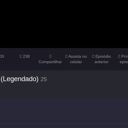
00
238
Assista no
Episódio
Pró
Compartilhar
celular
anterior
epis
 (Legendado)
25