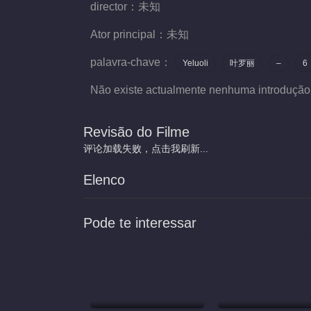
director：
未知
Ator principal：
未知
palavra-chave：
Yeluoli
叶罗丽
–
6
Não existe actualmente nenhuma introdução
Revisão do Filme
评论加载失败，点击我刷新...
Elenco
Pode te interessar