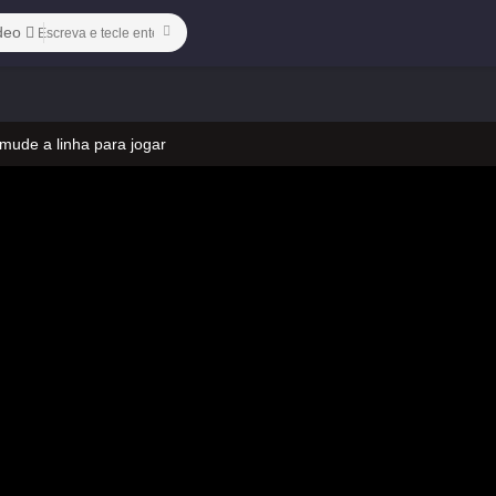
deo
 mude a linha para jogar
 no vídeo
ado)-25
 mude a linha para jogar
 no vídeo
ado)-25