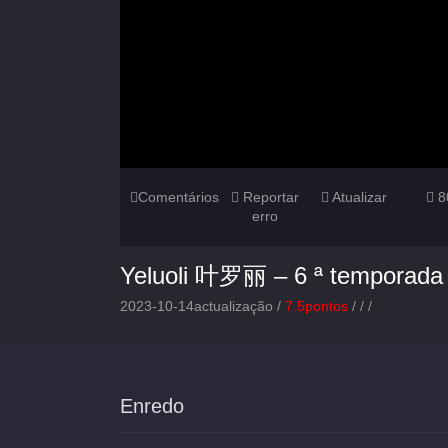
Comentários
Reportar
Atualizar
8
erro
Yeluoli 叶罗丽 – 6 ª temporada
2023-10-14actualização /
7.5pontos
/
/
/
Enredo