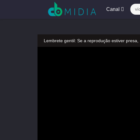
Canal
ví
Lembrete gentil: Se a reprodução estiver presa,
Lembrete gentil: Não confie em anúncios ilegais
A tocar：Yeluoli 叶罗丽 – 6 ª temporada (Legend
Lembrete gentil: Se a reprodução estiver presa,
Lembrete gentil: Não confie em anúncios ilegais
A tocar：Yeluoli 叶罗丽 – 6 ª temporada (Legend