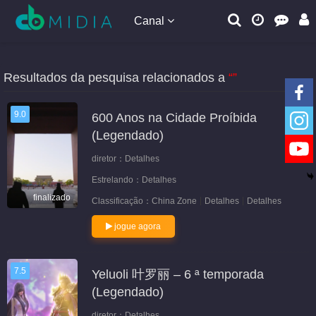
Canal
Resultados da pesquisa relacionados a
“”
9.0
600 Anos na Cidade Proíbida
(Legendado)
diretor：
Detalhes
Estrelando：
Detalhes
finalizado
Classificação：
China Zone
Detalhes
Detalhes
jogue agora
7.5
Yeluoli 叶罗丽 – 6 ª temporada
(Legendado)
diretor：
Detalhes