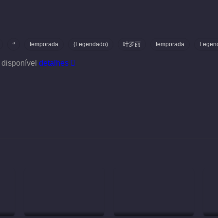
ª
temporada
(Legendado)
叶罗丽
temporada
Legen
 disponível
detalhes