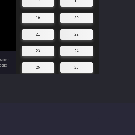
17
18
19
20
21
22
23
24
ximo
ódio
25
26