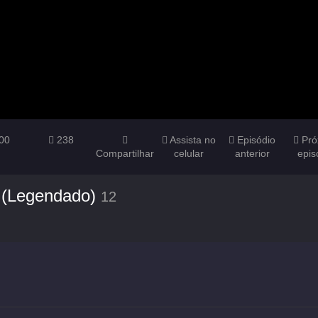
00
238
Assista no
Episódio
Pró
Compartilhar
celular
anterior
epis
 (Legendado)
12