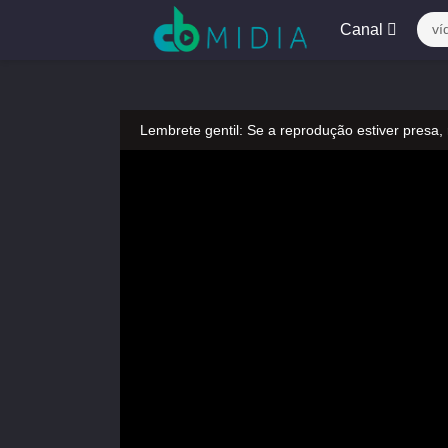
Canal
ví
Lembrete gentil: Se a reprodução estiver presa,
Lembrete gentil: Não confie em anúncios ilegais
A tocar：Yeluoli 叶罗丽 – 6 ª temporada (Legend
Lembrete gentil: Se a reprodução estiver presa,
Lembrete gentil: Não confie em anúncios ilegais
A tocar：Yeluoli 叶罗丽 – 6 ª temporada (Legend