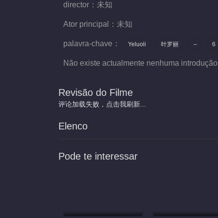
director：
未知
Ator principal：
未知
palavra-chave：
Yeluoli
叶罗丽
–
6
Não existe actualmente nenhuma introdução
Revisão do Filme
评论加载失败，点击我刷新...
Elenco
Pode te interessar