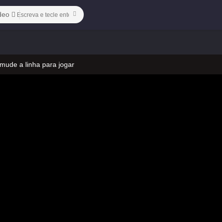
deo
 mude a linha para jogar
 no vídeo
ado)-12
 mude a linha para jogar
 no vídeo
ado)-12