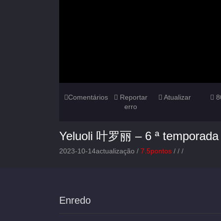
Comentários
Reportar
Atualizar
8
erro
Yeluoli 叶罗丽 – 6 ª temporada
2023-10-14actualização /
7.5pontos
/
/
/
Enredo