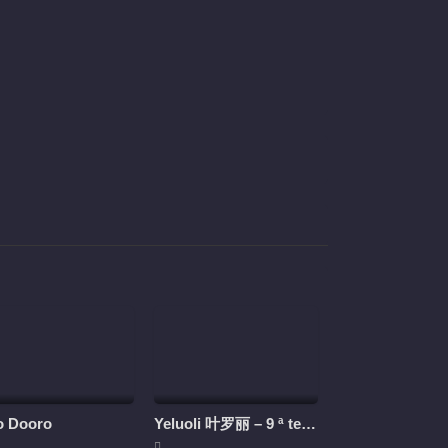
o Dooro
Yeluoli 叶罗丽 – 9 ª temporada (Legendado)