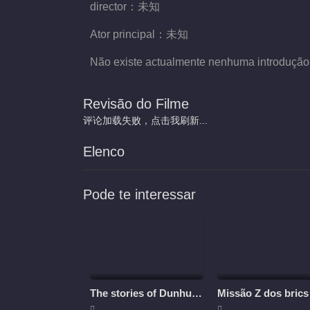
director：
未知
Ator principal：
未知
Não existe actualmente nenhuma introdução
Revisão do Filme
评论加载失败，点击我刷新...
Elenco
Pode te interessar
The stories of Dunhuang
Missão Z dos brics