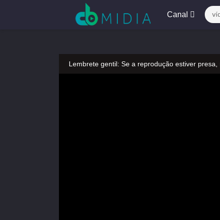
Canal
ví
Lembrete gentil: Se a reprodução estiver presa,
Lembrete gentil: Não confie em anúncios ilegais
A tocar：Muqiling 2 Legenda Pt Br-35
Lembrete gentil: Se a reprodução estiver presa,
Lembrete gentil: Não confie em anúncios ilegais
A tocar：Muqiling 2 Legenda Pt Br-35