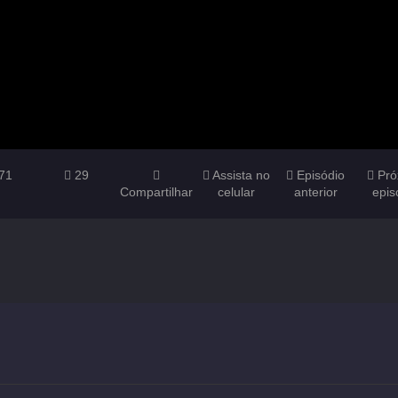
71
29
Assista no
Episódio
Pró
Compartilhar
celular
anterior
epis