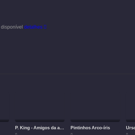
 disponível
detalhes
P. King - Amigos da aventura
Pintinhos Arco-íris
Urs