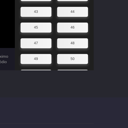
43
44
45
46
47
48
ximo
49
50
ódio
51
52