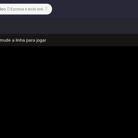
deo
 mude a linha para jogar
 no vídeo
 mude a linha para jogar
 no vídeo