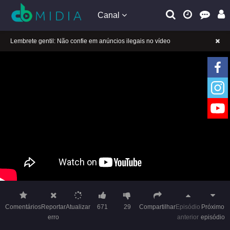
Canal
A tocar：Muqiling 2 Legenda Pt Br-01
Lembrete gentil: Se a reprodução estiver presa, mude a linha para jogar
Lembrete gentil: Não confie em anúncios ilegais no vídeo
A tocar：Muqiling 2 Legenda Pt Br-01
Lembrete gentil: Se a reprodução estiver presa, mude a linha para jogar
Lembrete gentil: Não confie em anúncios ilegais no vídeo
Comentários
Reportar
Atualizar
671
29
Compartilhar
Episódio
Próximo
erro
anterior
episódio