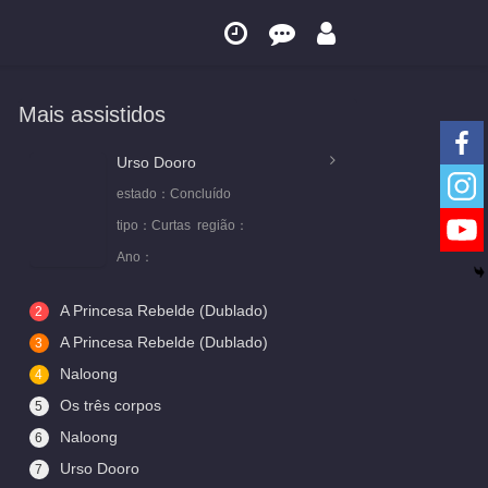
Mais assistidos
Urso Dooro
estado：
Concluído
tipo：
Curtas
região：
Ano：
A Princesa Rebelde (Dublado)
2
A Princesa Rebelde (Dublado)
3
Naloong
4
Os três corpos
5
Naloong
6
Urso Dooro
7