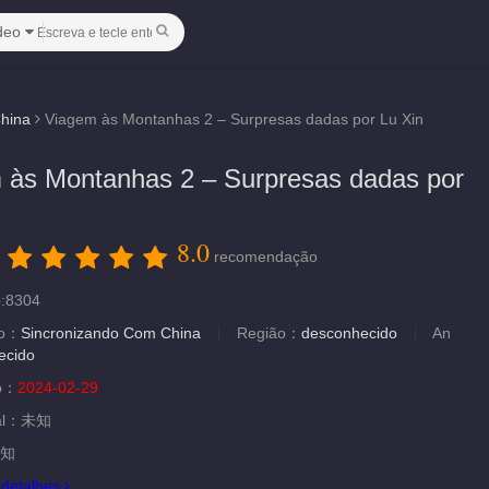
deo
hina
Viagem às Montanhas 2 – Surpresas dadas por Lu Xin
 às Montanhas 2 – Surpresas dadas por
8.0
：
recomendação
o:8304
ão：
Sincronizando Com China
Região：
desconhecido
An
ecido
ão：
2024-02-29
al：
未知
知
.
detalhes