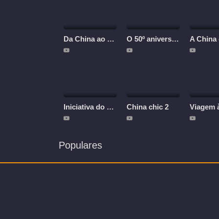
Da China ao Brasil: Tão longe, tão perto
O 50º aniversário da restauração da China de sua sede legítima na ONU
Iniciativa do Cinturão e Rota
China chic 2
Populares