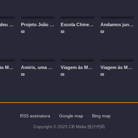
A China deu um exemplo ao mundo
Projeto João Câmara
Escola Chinesa do Rio de Janeiro
Andamos juntos
Viagem às Montanhas – Viagem de pandas gigantes às montanhas
Amiris, uma estudante brasileira aprendendo chinês pelas ruas
Viagem às Montanhas 3 - Tao Tao e sua Mãe
Viagem às Montanhas 2 – Surpresas dadas por Lu Xin
RSS assinatura
Google map
Bing map
Copyright © 2023 CB Midia 统计代码