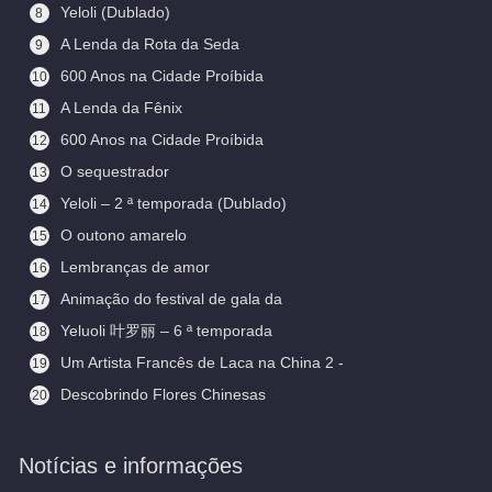
Yeloli (Dublado)
8
A Lenda da Rota da Seda
9
600 Anos na Cidade Proíbida
10
(Legendado)
A Lenda da Fênix
11
600 Anos na Cidade Proíbida
12
O sequestrador
13
Yeloli – 2 ª temporada (Dublado)
14
O outono amarelo
15
Lembranças de amor
16
Animação do festival de gala da
17
primavera
Yeluoli 叶罗丽 – 6 ª temporada
18
(Legendado)
Um Artista Francês de Laca na China 2 -
19
Aceitando Aprendizes
Descobrindo Flores Chinesas
20
(Legendado)
Notícias e informações