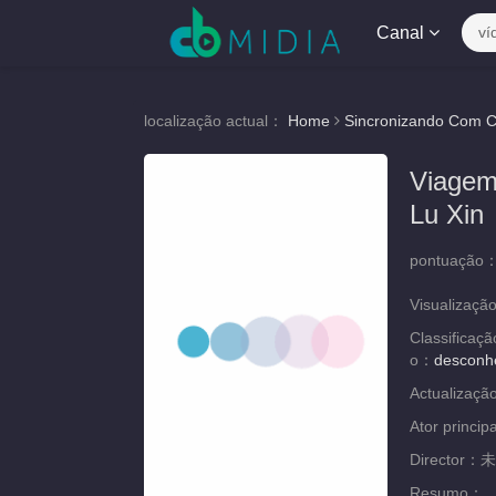
Canal
ví
localização actual：
Home
Sincronizando Com C
Viagem
Lu Xin
pontuação
Visualizaçã
Classificaç
o：
desconh
Actualizaç
Ator princip
Director：
未
Resumo：
..