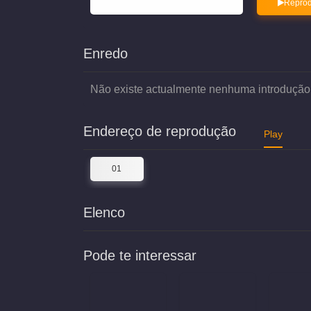
Reprod
Enredo
Não existe actualmente nenhuma introdução
Endereço de reprodução
Play
01
Elenco
Pode te interessar