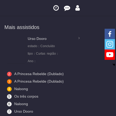
Mais assistidos
Urso Dooro
estado：
Concluído
tipo：
Curtas
região：
Ano：
A Princesa Rebelde (Dublado)
2
A Princesa Rebelde (Dublado)
3
Naloong
4
Os três corpos
5
Naloong
6
Urso Dooro
7