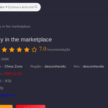
deo
y in the marketplace
y in the marketplace
7.0
：
recomendação
o:3486
ão：
China Zone
Região：
desconhecido
Ano：
desconhecido
ão：
2025-12-02
al：
未知
知
.
detalhes