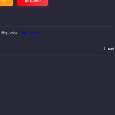
uzir
Favoritar
 disponível
detalhes
sort