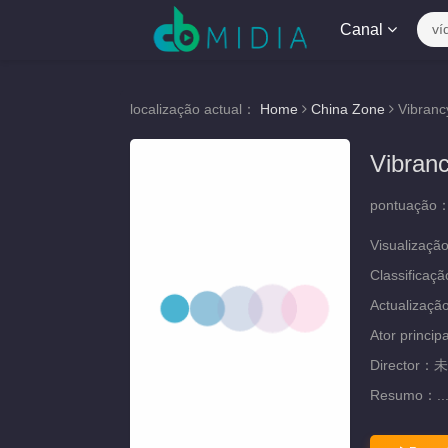
Canal
ví
localização actual：
Home
China Zone
Vibranc
Vibranc
pontuação
Visualizaçã
Classificaç
Actualizaç
Ator princip
Director：
未
Resumo：
..