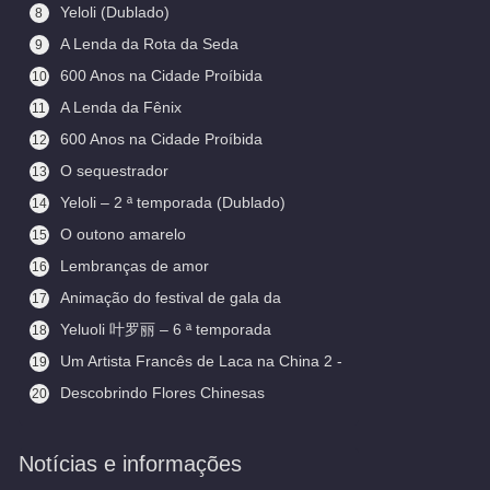
Yeloli (Dublado)
8
A Lenda da Rota da Seda
9
600 Anos na Cidade Proíbida
10
(Legendado)
A Lenda da Fênix
11
600 Anos na Cidade Proíbida
12
O sequestrador
13
Yeloli – 2 ª temporada (Dublado)
14
O outono amarelo
15
Lembranças de amor
16
Animação do festival de gala da
17
primavera
Yeluoli 叶罗丽 – 6 ª temporada
18
(Legendado)
Um Artista Francês de Laca na China 2 -
19
Aceitando Aprendizes
Descobrindo Flores Chinesas
20
(Legendado)
Notícias e informações