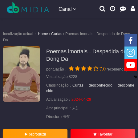
Canal
localização actual：
Home
Curtas
Poemas imortais - Despedida de Dong
Da
Poemas imortais - Despedida de
Dong Da
7.0
pontuação：
recomendação
Visualização:8228
Classificação：
Curtas
desconhecido
desconhe
cido
Actualização：
2024-04-29
Ator principal：
未知
Director：
未知
Reproduzir
Favoritar