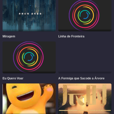
Miragem
Linha de Fronteira
Eu Quero Voar
A Formiga que Sacode a Árvore